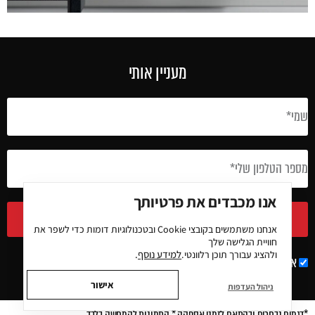
מעניין אותי
אנו מכבדים את פרטיותך
חיזרו אלי
אנחנו משתמשים בקובצי
Cookie
ובטכנולוגיות דומות כדי לשפר את
חוויית הגלישה שלך
למידע נוסף
.
ולהציג עבורך תוכן רלוונטי.
אני מאשר/ת קבלת עדכונים מחברת MODY
אישור
ניהול העדפות
*דגמים נבחרים ובהתאם לזמני אספקה * התמונות להמחשה בלבד