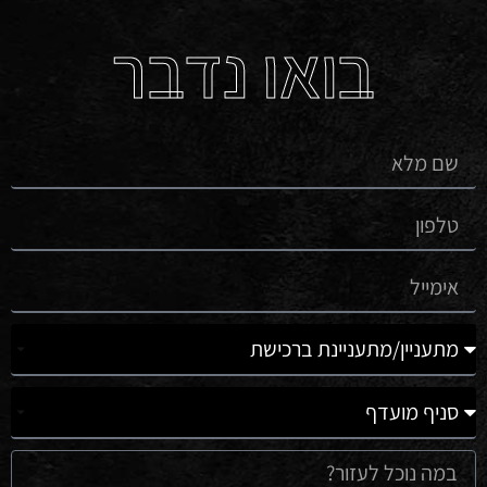
בואו נדבר